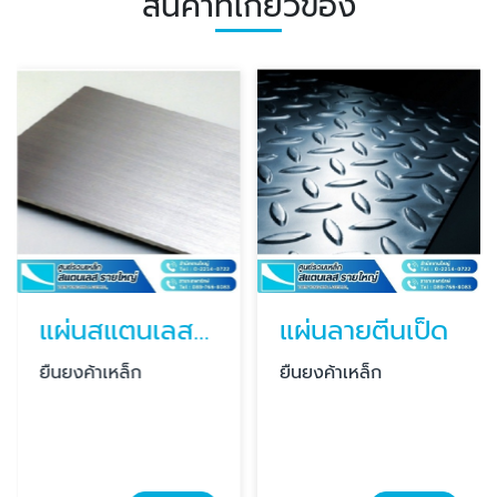
สินค้าที่เกี่ยวข้อง
แผ่นสแตนเลส แผ่น SUS304, SUS316L
แผ่นลายตีนเป็ด
ยืนยงค้าเหล็ก
ยืนยงค้าเหล็ก