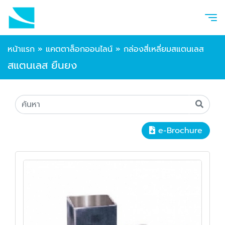
หน้าแรก
»
แคตตาล็อกออนไลน์
»
กล่องสี่เหลี่ยมสแตนเลส
สแตนเลส ยืนยง
e-Brochure