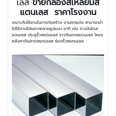
เลส
ขายกล่องสี่เหลี่ยมส
แตนเลส ราคาโรงงาน
เหมาะกับใช้งานในการก่อสร้าง งานตกแต่ง สามารถนำ
ไปใช้งานได้หลากหลายรูปแบบ อาทิ เช่น ราวบันไดส
แตนเลส ประตูรั้วสแตนเลส ราวกันตกสแตนเลส โครง
หลังคากันสาดสแตนเลส ช่องรั้วสแตนเลส