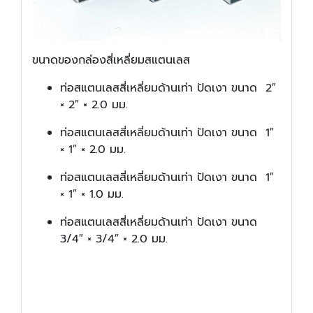
ขนาดของกล่องสี่เหลี่ยมสแตนเลส
ท่อสแตนเลสสี่เหลี่ยมด้านเท่า ปัดเงา ขนาด 2″
× 2″ × 2.0 มม.
ท่อสแตนเลสสี่เหลี่ยมด้านเท่า ปัดเงา ขนาด 1″
× 1″ × 2.0 มม.
ท่อสแตนเลสสี่เหลี่ยมด้านเท่า ปัดเงา ขนาด 1″
× 1″ × 1.0 มม.
ท่อสแตนเลสสี่เหลี่ยมด้านเท่า ปัดเงา ขนาด
3/4″ × 3/4″ × 2.0 มม.