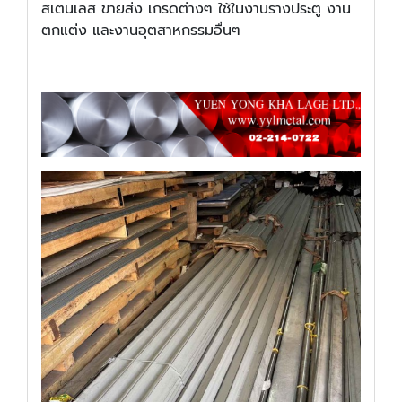
สเตนเลส ขายส่ง เกรดต่างๆ ใช้ในงานรางประตู งาน
ตกแต่ง และงานอุตสาหกรรมอื่นๆ