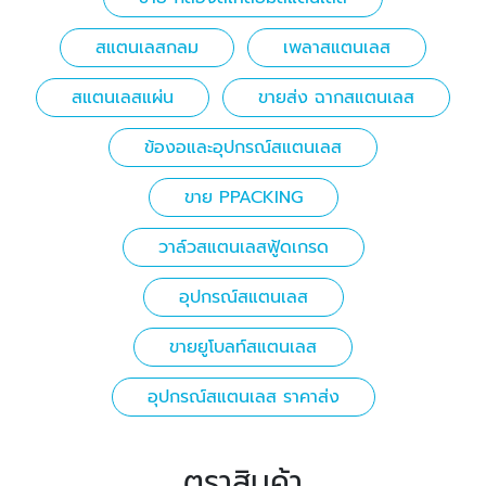
สแตนเลสกลม
เพลาสแตนเลส
สแตนเลสแผ่น
ขายส่ง ฉากสแตนเลส
ข้องอและอุปกรณ์สแตนเลส
ขาย PPACKING
วาล์วสแตนเลสฟู้ดเกรด
อุปกรณ์สแตนเลส
ขายยูโบลท์สแตนเลส
อุปกรณ์สแตนเลส ราคาส่ง
ตราสินค้า