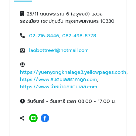
25/11 ถนนพระราม 6 (อุรุพงษ์) แขวง
รองเมือง เขตปทุมวัน กรุงเทพมหานคร 10330
02-216-8446
,
082-498-8778
laobottree1@hotmail.com
https://yuenyongkhalage3.yellowpages.co.th
,
https://www.สแตนเลสราคาถูก.com
,
https://www.จำหน่ายสแตนเลส.com
วันจันทร์ - วันเสาร์ เวลา 08.00 - 17.00 น.