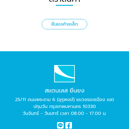
ยืนยงค้าเหล็ก
สแตนเลส ยืนยง
25/11 ถนนพระราม 6 (อุรุพงษ์) แขวงรองเมือง เขต
ปทุมวัน กรุงเทพมหานคร 10330
วันจันทร์ - วันเสาร์ เวลา 08.00 - 17.00 น.