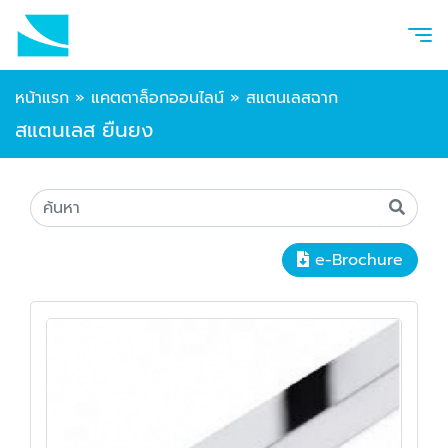
หน้าแรก
»
แคตตาล็อกออนไลน์
»
สแตนเลสฉาก
สแตนเลส ยืนยง
e-Brochure