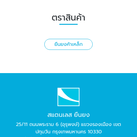
ตราสินค้า
ยืนยงค้าเหล็ก
สแตนเลส ยืนยง
25/11 ถนนพระราม 6 (อุรุพงษ์) แขวงรองเมือง เขต
ปทุมวัน กรุงเทพมหานคร 10330