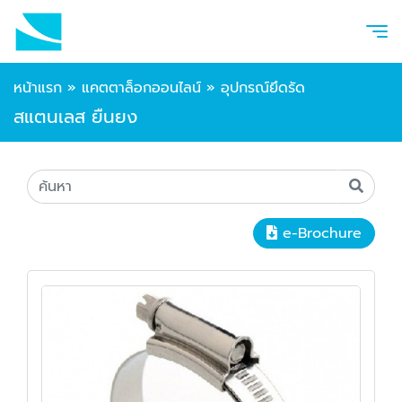
หน้าแรก
»
แคตตาล็อกออนไลน์
»
อุปกรณ์ยึดรัด
สแตนเลส ยืนยง
e-Brochure