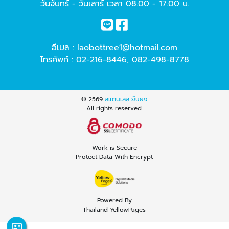
วันจันทร์ - วันเสาร์ เวลา 08.00 - 17.00 น.
อีเมล :
laobottree1@hotmail.com
โทรศัพท์ :
02-216-8446
,
082-498-8778
© 2569
สแตนเลส ยืนยง
All rights reserved.
Work is Secure
Protect Data With Encrypt
Powered By
Thailand YellowPages