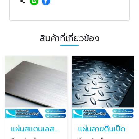
สินค้าที่เกี่ยวข้อง
แผ่นสแตนเลส แผ่น SUS304, SUS316L
แผ่นลายตีนเป็ด