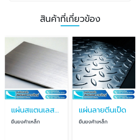
สินค้าที่เกี่ยวข้อง
แผ่นสแตนเลส แผ่น SUS304, SUS316L
แผ่นลายตีนเป็ด
ยืนยงค้าเหล็ก
ยืนยงค้าเหล็ก