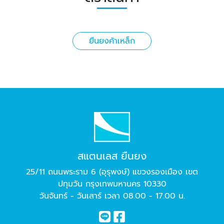
ยืนยงค้าเหล็ก
สแตนเลส ยืนยง
25/11 ถนนพระราม 6 (อุรุพงษ์) แขวงรองเมือง เขต
ปทุมวัน กรุงเทพมหานคร 10330
วันจันทร์ - วันเสาร์ เวลา 08.00 - 17.00 น.