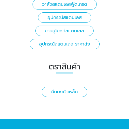
วาล์วสแตนเลสฟู้ดเกรด
อุปกรณ์สแตนเลส
ขายยูโบลท์สแตนเลส
อุปกรณ์สแตนเลส ราคาส่ง
ตราสินค้า
ยืนยงค้าเหล็ก