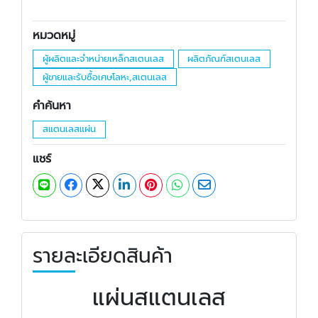
หมวดหมู่
ผู้ผลิตและจำหน่ายเหล็กสเตนเลส
ผลิตภัณฑ์สเตนเลส
ผู้ขายและรับซื้อเศษโลหะ,สเตนเลส
คำค้นหา
สแตนเลสแผ่น
แชร์
รายละเอียดสินค้า
แผ่นสแตนเลส