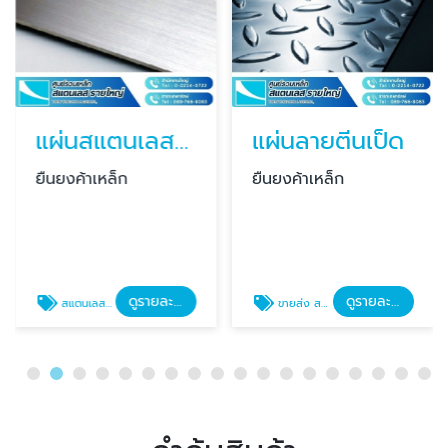
แผ่นสแตนเลส แผ่น SUS304, SUS316L
แผ่นลายตีนเป็ด
ยืนยงค้าเหล็ก
ยืนยงค้าเหล็ก
ดูรายละเอียด
ดูรายละเอียด
สแตนเลสแผ่น ราคาส่ง
ขายส่ง สแตนเลสแผ่น