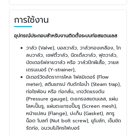
การใช้งาน
อุปกรณ์ประกอบสำหรับงานติดตั้งระบบท่อสแตนเลส
วาล์ว (Valve), บอลวาล์ว, วาล์วทองเหลือง, โก
ลบวาล์ว, เซฟตี้วาล์ว, นีดเดิ้ลวาล์ว, ฟุตวาล์ว,
บัตเตอร์ฟลายวาล์ว หรือ วาล์วปีกผีเสื้อ, วายส
เตรนเนอร์ (Y-strainer),
มิเตอร์วัดอัตราการไหล โฟลมิเตอร์ (Flow
meter), สตีมแทรป กับดักไอน้ำ (Steam trap),
ท่อไซฟ่อน หรือ ท่อกลั่น, เกจวัดแรงดัน
(Pressure gauge), ตะแกรงสแตนเลส, แผ่น
โลหะปั๊มรู, แผ่นตะแกรงปั๊มรู (Screen mesh),
หน้าแปลน (Flange), ปะเก็น (Gasket), สกรู
น็อต โบลท์ (Nut bolt screw), ยูโบล์ท, เข็มขัด
รัดท่อ, ฉนวนไม่โครไฟเบอร์