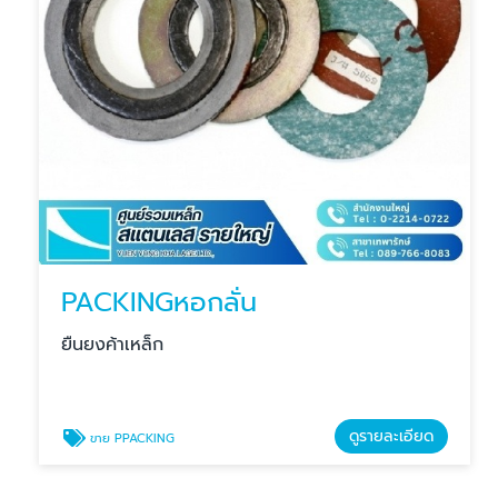
PACKINGหอกลั่น
ยืนยงค้าเหล็ก
ดูรายละเอียด
ขาย PPACKING