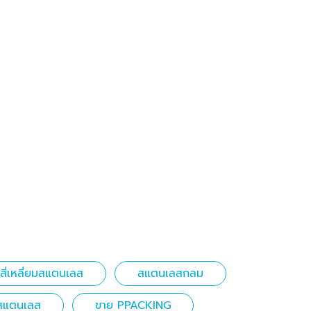
สี่เหลี่ยมสแตนเลส
สแตนเลสกลม
์สแตนเลส
ขาย PPACKING