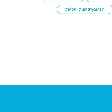
วาล์วสแตนเลสฟู้ดเกรด