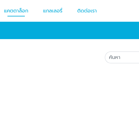
แคตตาล็อก
แกลเลอรี่
ติดต่อเรา