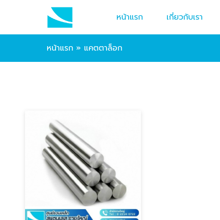
หน้าแรก
เกี่ยวกับเรา
หน้าแรก
»
แคตตาล็อก